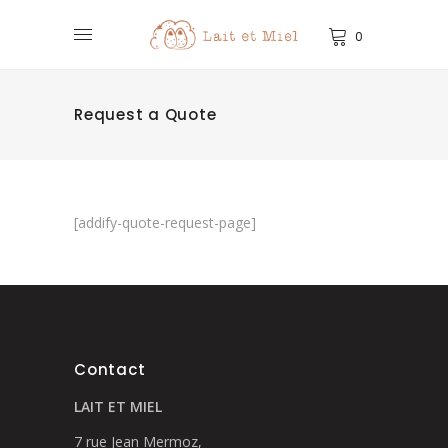
0
Request a Quote
[addify-quote-request-page]
Contact
LAIT ET MIEL
7 rue Jean Mermoz,