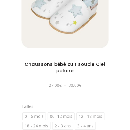
être
Ce
choisies
produit
sur
a
la
plusieurs
page
variations.
du
Les
produit
options
peuvent
Chaussons bébé cuir souple Ciel
être
polaire
choisies
sur
Plage
27,00
€
–
30,00
€
de
la
prix :
27,00€
page
à
30,00€
du
Tailles
produit
0 - 6 mois
06 -12 mois
12 - 18 mois
18 - 24 mois
2 - 3 ans
3 - 4 ans