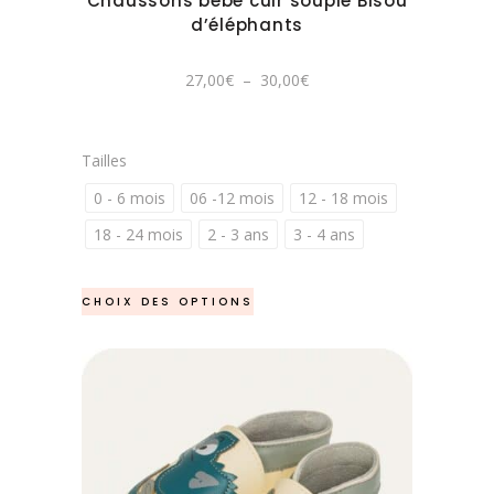
Chaussons bébé cuir souple Bisou
être
d’éléphants
choisies
sur
Plage
27,00
€
–
30,00
€
de
la
prix :
27,00€
page
à
30,00€
du
Tailles
produit
0 - 6 mois
06 -12 mois
12 - 18 mois
18 - 24 mois
2 - 3 ans
3 - 4 ans
Ce
CHOIX DES OPTIONS
produit
a
plusieurs
variations.
Les
options
peuvent