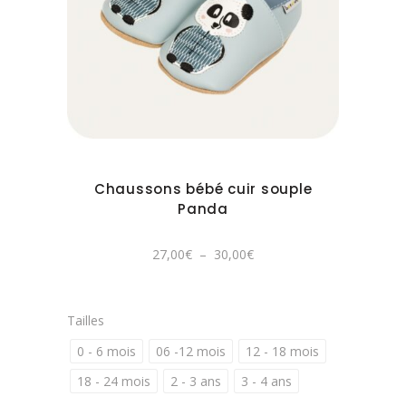
être
Ce
choisies
produit
sur
a
la
plusieurs
page
variations.
du
Les
produit
options
peuvent
Chaussons bébé cuir souple
être
Panda
choisies
sur
Plage
27,00
€
–
30,00
€
de
la
prix :
27,00€
page
à
30,00€
du
Tailles
produit
0 - 6 mois
06 -12 mois
12 - 18 mois
18 - 24 mois
2 - 3 ans
3 - 4 ans