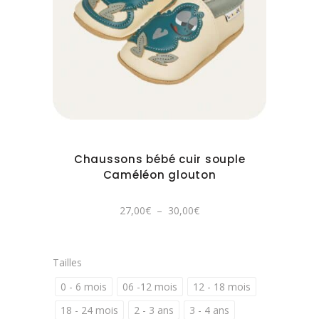
être
Ce
choisies
produit
sur
a
la
plusieurs
page
variations.
du
Les
produit
options
peuvent
Chaussons bébé cuir souple
être
Caméléon glouton
choisies
sur
Plage
27,00
€
–
30,00
€
de
la
prix :
27,00€
page
à
30,00€
du
Tailles
produit
0 - 6 mois
06 -12 mois
12 - 18 mois
18 - 24 mois
2 - 3 ans
3 - 4 ans