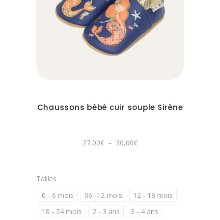
être
Ce
choisies
produit
sur
a
la
plusieurs
page
variations.
du
Les
produit
options
peuvent
Chaussons bébé cuir souple Sirène
être
choisies
sur
Plage
27,00
€
–
30,00
€
de
la
prix :
27,00€
page
à
30,00€
du
Tailles
produit
0 - 6 mois
06 -12 mois
12 - 18 mois
18 - 24 mois
2 - 3 ans
3 - 4 ans