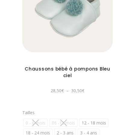
Ce
produit
a
plusieurs
variations.
Les
options
peuvent
Chaussons bébé à pompons Bleu
être
ciel
choisies
sur
Plage
28,50
€
–
30,50
€
de
la
prix :
28,50€
page
à
30,50€
du
Tailles
produit
0 - 6 mois
06 -12 mois
12 - 18 mois
18 - 24 mois
2 - 3 ans
3 - 4 ans