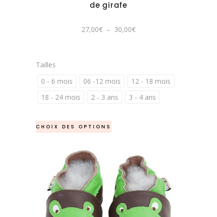
être
de girafe
choisies
sur
Plage
27,00
€
–
30,00
€
de
la
prix :
27,00€
page
à
30,00€
du
Tailles
produit
0 - 6 mois
06 -12 mois
12 - 18 mois
18 - 24 mois
2 - 3 ans
3 - 4 ans
Ce
CHOIX DES OPTIONS
produit
a
plusieurs
variations.
Les
options
peuvent