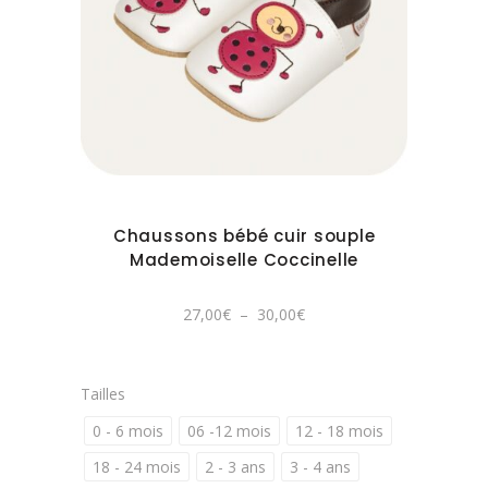
être
Ce
choisies
produit
sur
a
la
plusieurs
page
variations.
du
Les
produit
options
peuvent
Chaussons bébé cuir souple
être
Mademoiselle Coccinelle
choisies
sur
Plage
27,00
€
–
30,00
€
de
la
prix :
27,00€
page
à
30,00€
du
Tailles
produit
0 - 6 mois
06 -12 mois
12 - 18 mois
18 - 24 mois
2 - 3 ans
3 - 4 ans