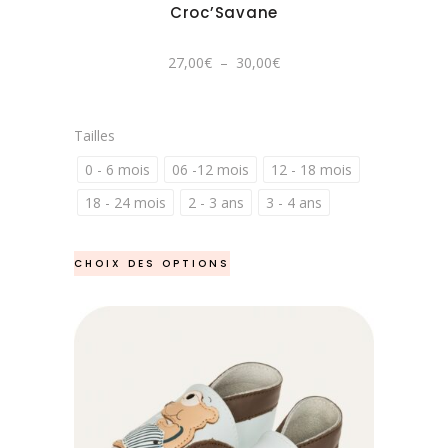
être
Croc’Savane
choisies
sur
Plage
27,00
€
–
30,00
€
de
la
prix :
27,00€
page
à
30,00€
du
Tailles
produit
0 - 6 mois
06 -12 mois
12 - 18 mois
18 - 24 mois
2 - 3 ans
3 - 4 ans
Ce
CHOIX DES OPTIONS
produit
a
plusieurs
variations.
Les
options
peuvent