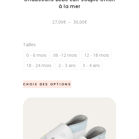
être
à la mer
choisies
sur
Plage
27,00
€
–
30,00
€
de
la
prix :
27,00€
page
à
30,00€
du
Tailles
produit
0 - 6 mois
06 -12 mois
12 - 18 mois
18 - 24 mois
2 - 3 ans
3 - 4 ans
Ce
CHOIX DES OPTIONS
produit
a
plusieurs
variations.
Les
options
peuvent