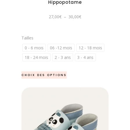
être
Hippopotame
choisies
sur
Plage
27,00
€
–
30,00
€
de
la
prix :
27,00€
page
à
30,00€
du
Tailles
produit
0 - 6 mois
06 -12 mois
12 - 18 mois
18 - 24 mois
2 - 3 ans
3 - 4 ans
Ce
CHOIX DES OPTIONS
produit
a
plusieurs
variations.
Les
options
peuvent