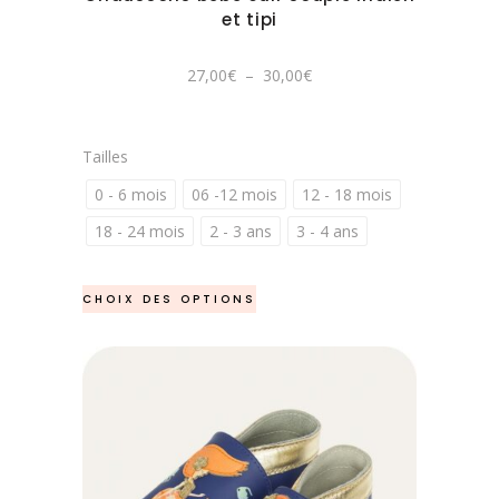
être
et tipi
choisies
sur
Plage
27,00
€
–
30,00
€
de
la
prix :
27,00€
page
à
30,00€
du
Tailles
produit
0 - 6 mois
06 -12 mois
12 - 18 mois
18 - 24 mois
2 - 3 ans
3 - 4 ans
Ce
CHOIX DES OPTIONS
produit
a
plusieurs
variations.
Les
options
peuvent