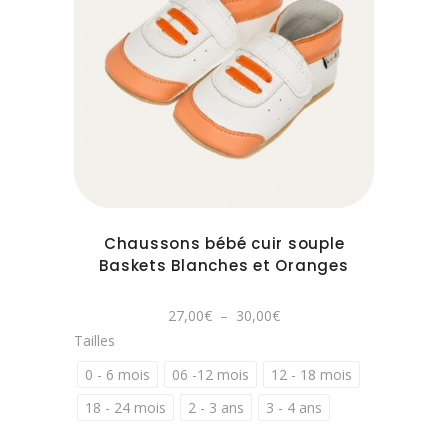
peuvent
être
Ce
choisies
produit
sur
a
la
plusieurs
page
variations.
du
Les
produit
options
peuvent
Chaussons bébé cuir souple
être
Baskets Blanches et Oranges
choisies
sur
Plage
27,00
€
–
30,00
€
la
de
Tailles
prix :
page
27,00€
à
0 - 6 mois
06 -12 mois
12 - 18 mois
du
30,00€
produit
18 - 24 mois
2 - 3 ans
3 - 4 ans