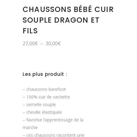
CHAUSSONS BÉBÉ CUIR
SOUPLE DRAGON ET
FILS
Plage
27,00
€
–
30,00
€
de
prix :
27,00€
à
30,00€
Les plus produit :
– chaussons barefoot
– 100% cuir de vachette
– semelle souple
– cheville élastiquée
– favorise l’apprentissage de la
marche
– ces chaussons racontent une