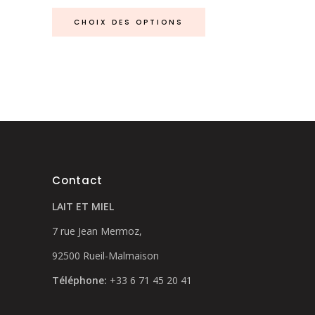
Ce
CHOIX DES OPTIONS
produit
a
plusieurs
variations.
Les
options
peuvent
être
choisies
Contact
sur
LAIT ET MIEL
la
page
7 rue Jean Mermoz,
du
92500 Rueil-Malmaison
produit
Téléphone:
+33 6 71 45 20 41