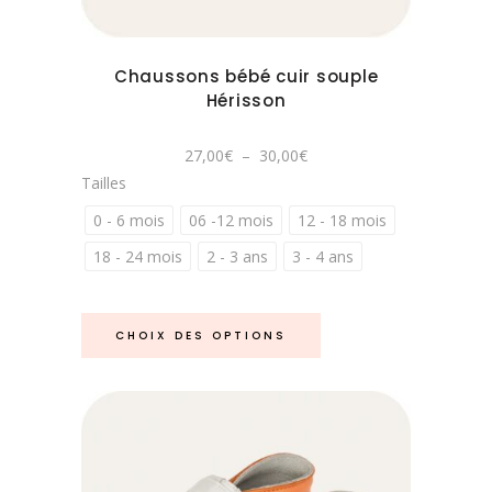
Les
produit
options
peuvent
Chaussons bébé cuir souple
être
Hérisson
choisies
sur
Plage
27,00
€
–
30,00
€
la
de
Tailles
prix :
page
27,00€
à
0 - 6 mois
06 -12 mois
12 - 18 mois
du
30,00€
produit
18 - 24 mois
2 - 3 ans
3 - 4 ans
Ce
CHOIX DES OPTIONS
produit
a
plusieurs
variations.
Les
options