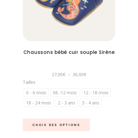
produit
a
plusieurs
variations.
Les
options
peuvent
Chaussons bébé cuir souple Sirène
être
choisies
sur
Plage
27,00
€
–
30,00
€
la
de
Tailles
prix :
page
27,00€
à
0 - 6 mois
06 -12 mois
12 - 18 mois
du
30,00€
produit
18 - 24 mois
2 - 3 ans
3 - 4 ans
Ce
CHOIX DES OPTIONS
produit
a