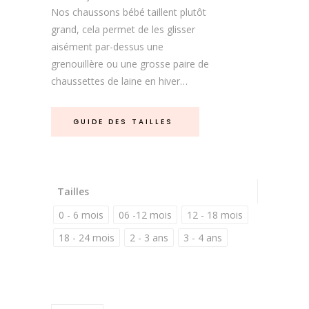
Nos chaussons bébé taillent plutôt
grand, cela permet de les glisser
aisément par-dessus une
grenouillère ou une grosse paire de
chaussettes de laine en hiver…
GUIDE DES TAILLES
Tailles
0 - 6 mois
06 -12 mois
12 - 18 mois
18 - 24 mois
2 - 3 ans
3 - 4 ans