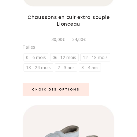
produit
options
peuvent
Chaussons en cuir extra souple
être
Lionceau
choisies
sur
Plage
30,00
€
–
34,00
€
la
de
Tailles
prix :
page
30,00€
à
0 - 6 mois
06 -12 mois
12 - 18 mois
du
34,00€
produit
18 - 24 mois
2 - 3 ans
3 - 4 ans
Ce
CHOIX DES OPTIONS
produit
a
plusieurs
variations.
Les
options