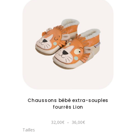
Ce
produit
a
plusieurs
variations.
Les
options
peuvent
Chaussons bébé extra-souples
être
fourrés Lion
choisies
sur
Plage
32,00
€
–
36,00
€
la
de
Tailles
prix :
page
32,00€