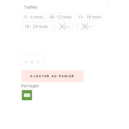
Tailles
0 - 6 mois
06 -12 mois
12 - 18 mois
18 - 24 mois
2 - 3 ans
3 - 4 ans
Chaussons
mocassins
bébé
AJOUTER AU PANIER
suède
Partager
Rose
uni
quantité