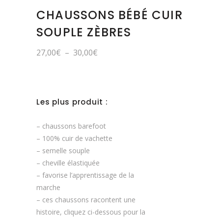
CHAUSSONS BÉBÉ CUIR
SOUPLE ZÈBRES
Plage
27,00
€
–
30,00
€
de
prix :
27,00€
à
30,00€
Les plus produit :
– chaussons barefoot
– 100% cuir de vachette
– semelle souple
– cheville élastiquée
– favorise l’apprentissage de la
marche
– ces chaussons racontent une
histoire, cliquez ci-dessous pour la