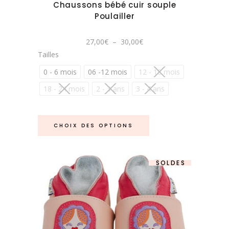
Chaussons bébé cuir souple
être
Poulailler
choisies
sur
Plage
27,00
€
–
30,00
€
la
de
Tailles
prix :
page
27,00€
à
0 - 6 mois
06 -12 mois
12 - 18 mois
du
30,00€
produit
18 - 24 mois
2 - 3 ans
3 - 4 ans
Ce
CHOIX DES OPTIONS
produit
a
plusieurs
SOLDES
variations.
Les
options
peuvent
être
Ce