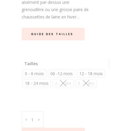
aisément par-dessus une
grenouillère ou une grosse paire de
chaussettes de laine en hiver…
GUIDE DES TAILLES
Tailles
0 - 6 mois
06 -12 mois
12 - 18 mois
18 - 24 mois
2 - 3 ans
3 - 4 ans
Chaussons
bébé
cuir