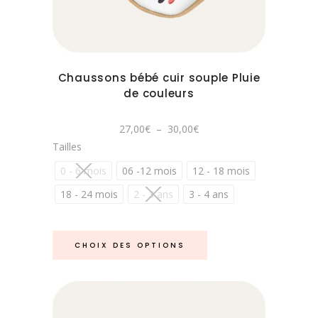
variations.
Les
options
peuvent
Chaussons bébé cuir souple Pluie
être
de couleurs
choisies
sur
Plage
27,00
€
–
30,00
€
la
de
Tailles
prix :
page
27,00€
à
0 - 6 mois
06 -12 mois
12 - 18 mois
du
30,00€
produit
18 - 24 mois
2 - 3 ans
3 - 4 ans
Ce
CHOIX DES OPTIONS
produit
a
plusieurs
variations.