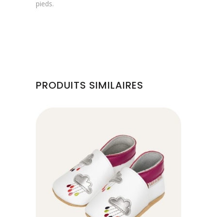
pieds.
PRODUITS SIMILAIRES
Ce
produit
a
plusieurs