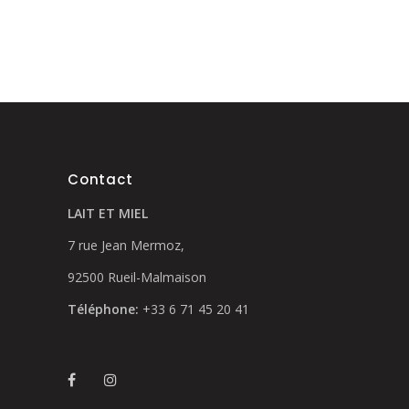
a
plusieurs
variations.
Les
options
peuvent
être
choisies
Contact
sur
LAIT ET MIEL
la
page
7 rue Jean Mermoz,
du
92500 Rueil-Malmaison
produit
Téléphone:
+33 6 71 45 20 41