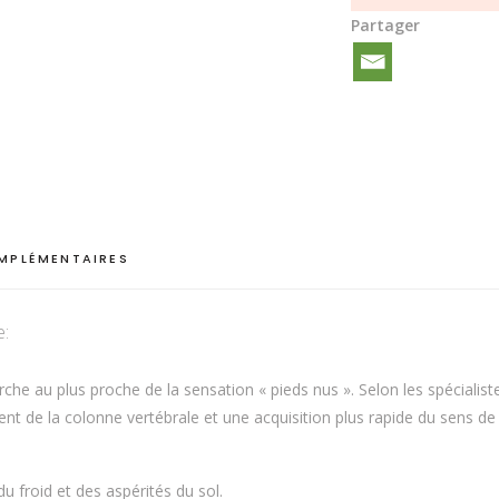
Câlin
Partager
de
girafe
quantité
MPLÉMENTAIRES
e:
che au plus proche de la sensation « pieds nus ». Selon les spécialis
nt de la colonne vertébrale et une acquisition plus rapide du sens de l
du froid et des aspérités du sol.