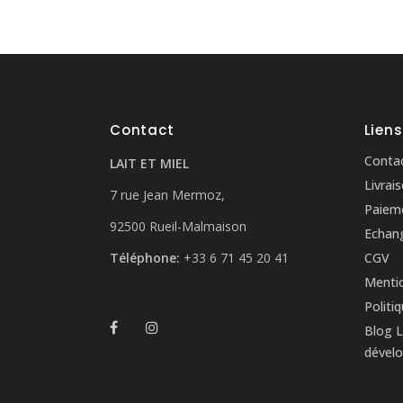
plusieurs
variations.
Les
options
peuvent
être
Contact
Liens
choisies
sur
Conta
LAIT ET MIEL
la
Livrai
7 rue Jean Mermoz,
page
Paieme
du
92500 Rueil-Malmaison
Echang
produit
Téléphone:
+33 6 71 45 20 41
CGV
Mentio
Politi
Blog L
dévelo