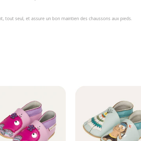
ent, tout seul, et assure un bon maintien des chaussons aux pieds.
Ce
Ce
produit
produit
a
a