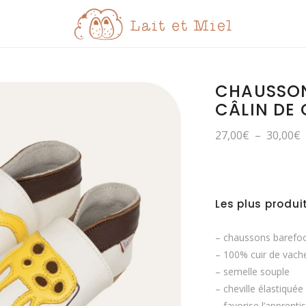
CHAUSSON
CÂLIN DE 
P
27,00
€
–
30,00
€
d
p
2
à
3
Les plus produit
– chaussons barefo
– 100% cuir de vach
– semelle souple
– cheville élastiquée
– favorise l’apprent