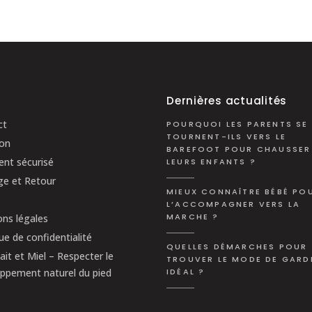
plusieurs
plusi
variations.
variat
Les
Les
options
optio
peuvent
peuve
être
être
Dernières actualités
choisies
chois
sur
sur
ct
POURQUOI LES PARENTS SE
TOURNENT-ILS VERS LE
la
la
son
BAREFOOT POUR CHAUSSER
page
page
nt sécurisé
LEURS ENFANTS ?
du
du
e et Retour
produit
produ
MIEUX CONNAÎTRE BÉBÉ PO
L’ACCOMPAGNER VERS LA
MARCHE ?
ns légales
que de confidentialité
QUELLES DÉMARCHES POUR
ait et Miel – Respecter le
TROUVER LE MODE DE GARD
ppement naturel du pied
IDÉAL ?