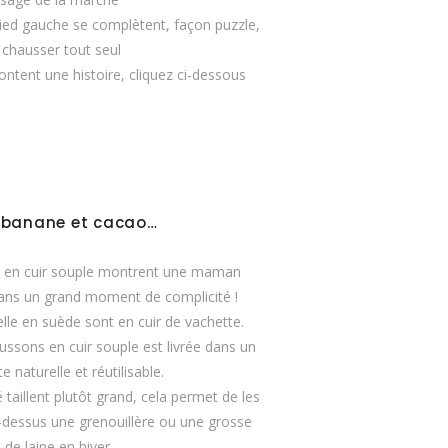
e pied gauche se complètent, façon puzzle,
 chausser tout seul
ntent une histoire, cliquez ci-dessous
t, banane et cacao…
 en cuir souple montrent une maman
dans un grand moment de complicité !
lle en suède sont en cuir de vachette.
ssons en cuir souple est livrée dans un
e naturelle et réutilisable.
aillent plutôt grand, cela permet de les
-dessus une grenouillère ou une grosse
 de laine en hiver…