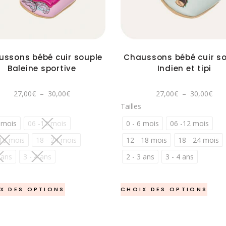
plusieurs
plusieurs
variations.
variations.
Les
Les
options
options
ssons bébé cuir souple
Chaussons bébé cuir s
peuvent
peuvent
Baleine sportive
Indien et tipi
être
être
choisies
choisies
Plage
Pla
27,00
€
–
30,00
€
27,00
€
–
30,00
€
sur
sur
de
de
Tailles
prix :
prix 
la
la
27,00€
27,
à
à
 mois
06 -12 mois
0 - 6 mois
06 -12 mois
page
page
30,00€
30,
du
du
 18 mois
18 - 24 mois
12 - 18 mois
18 - 24 mois
produit
produit
 ans
3 - 4 ans
2 - 3 ans
3 - 4 ans
Ce
Ce
X DES OPTIONS
CHOIX DES OPTIONS
produit
produ
a
a