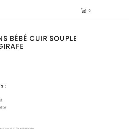
0
S BÉBÉ CUIR SOUPLE
GIRAFE
lage
e
rix :
7,00€
0,00€
s :
ot
ette
issage de la marche