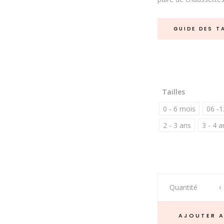
GUIDE DES T
Tailles
0 - 6 mois
06 -1
2 - 3 ans
3 - 4 a
Chaussons
Quantité
bébé
cuir
AJOUTER A
souple