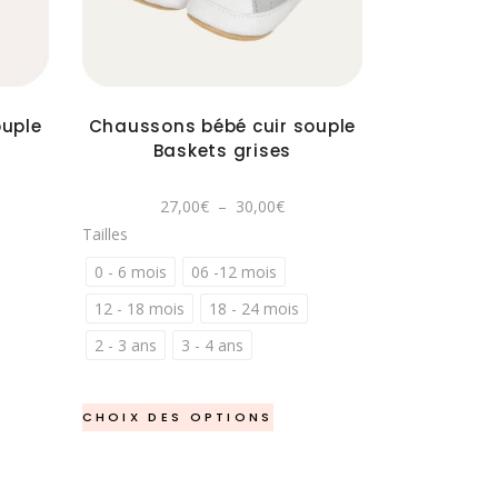
plusieurs
variations.
Les
options
ouple
Chaussons bébé cuir souple
peuvent
Baskets grises
être
choisies
ge
Plage
27,00
€
–
30,00
€
sur
de
Tailles
:
prix :
la
00€
27,00€
à
0 - 6 mois
06 -12 mois
page
00€
30,00€
du
12 - 18 mois
18 - 24 mois
produit
2 - 3 ans
3 - 4 ans
Ce
CHOIX DES OPTIONS
it
produit
a