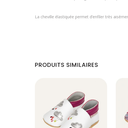
La cheville élastiquée permet d’enfiler très aisém
PRODUITS SIMILAIRES
Ce
produit
a