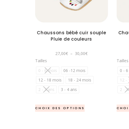
plusieurs
variations.
Les
options
Chaussons bébé cuir souple
Chau
peuvent
Pluie de couleurs
être
choisies
Plage
27,00
€
–
30,00
€
sur
de
Tailles
Tailles
prix :
la
27,00€
à
0 - 6 mois
06 -12 mois
0 - 6
page
30,00€
du
12 - 18 mois
18 - 24 mois
12 -
produit
2 - 3 ans
3 - 4 ans
2 - 3
Ce
CHOIX DES OPTIONS
CHOI
produit
a