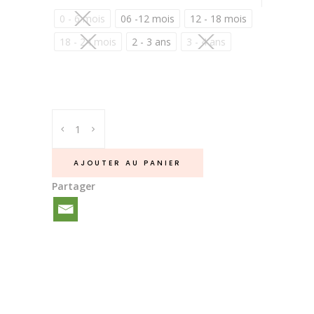
0 - 6 mois
06 -12 mois
12 - 18 mois
18 - 24 mois
2 - 3 ans
3 - 4 ans
Chaussons
bébé
à
AJOUTER AU PANIER
pompons
Partager
Fuschia
quantité