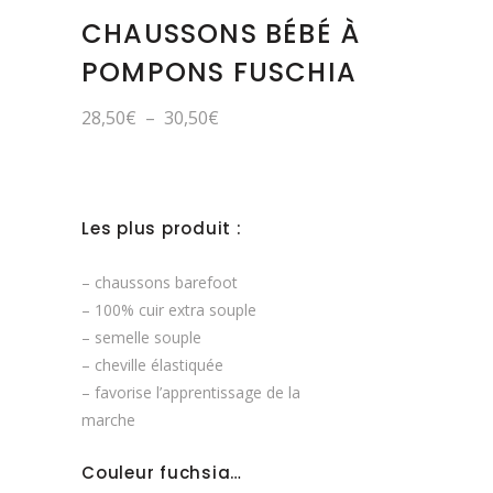
CHAUSSONS BÉBÉ À
POMPONS FUSCHIA
Plage
28,50
€
–
30,50
€
de
prix :
28,50€
à
30,50€
Les plus produit :
– chaussons barefoot
– 100% cuir extra souple
– semelle souple
– cheville élastiquée
– favorise l’apprentissage de la
marche
Couleur fuchsia…