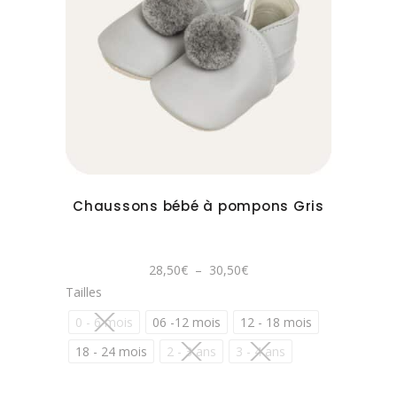
Ce
produit
a
plusieurs
variations.
Les
options
peuvent
Chaussons bébé à pompons Gris
être
choisies
sur
Plage
28,50
€
–
30,50
€
la
de
Tailles
prix :
page
28,50€
à
0 - 6 mois
06 -12 mois
12 - 18 mois
du
30,50€
produit
18 - 24 mois
2 - 3 ans
3 - 4 ans