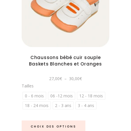
être
Ce
choisies
produit
sur
a
la
plusieurs
page
variations.
du
Les
produit
options
peuvent
Chaussons bébé cuir souple
être
Baskets Blanches et Oranges
choisies
sur
Plage
27,00
€
–
30,00
€
la
de
Tailles
prix :
page
27,00€
à
0 - 6 mois
06 -12 mois
12 - 18 mois
du
30,00€
produit
18 - 24 mois
2 - 3 ans
3 - 4 ans
Ce
CHOIX DES OPTIONS