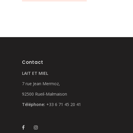
produit
a
plusieurs
variations.
Les
options
peuvent
être
choisies
Contact
sur
LAIT ET MIEL
la
page
7 rue Jean Mermoz,
du
92500 Rueil-Malmaison
produit
Téléphone:
+33 6 71 45 20 41