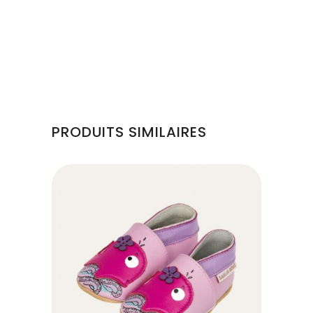
PRODUITS SIMILAIRES
Ce
produit
a