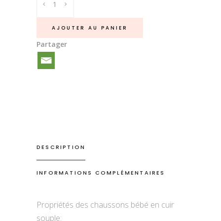
bébé
cuir
AJOUTER AU PANIER
souple
Partager
Panda
quantité
DESCRIPTION
INFORMATIONS COMPLÉMENTAIRES
Propriétés des chaussons bébé en cuir
souple: