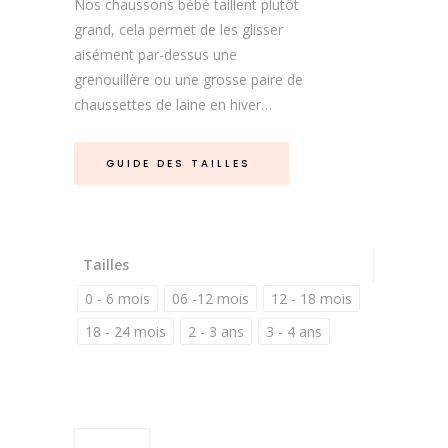
Nos chaussons bébé taillent plutôt
grand, cela permet de les glisser
aisément par-dessus une
grenouillère ou une grosse paire de
chaussettes de laine en hiver…
GUIDE DES TAILLES
Tailles
0 - 6 mois
06 -12 mois
12 - 18 mois
18 - 24 mois
2 - 3 ans
3 - 4 ans
Chaussons