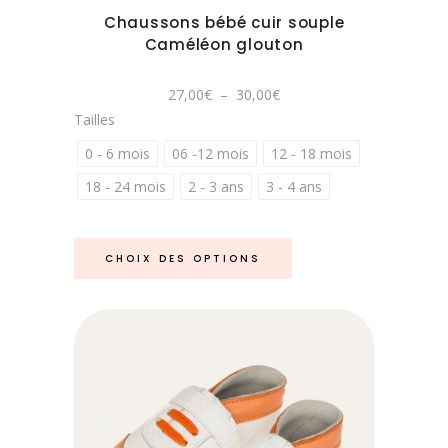
peuvent
Chaussons bébé cuir souple
être
Caméléon glouton
choisies
sur
Plage
27,00
€
–
30,00
€
la
de
Tailles
prix :
page
27,00€
à
0 - 6 mois
06 -12 mois
12 - 18 mois
du
30,00€
produit
18 - 24 mois
2 - 3 ans
3 - 4 ans
Ce
CHOIX DES OPTIONS
produit
a
plusieurs
variations.
Les
options
peuvent