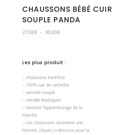
CHAUSSONS BÉBÉ CUIR
SOUPLE PANDA
Plage
27,00
€
–
30,00
€
de
prix :
27,00€
à
30,00€
Les plus produit :
– chaussons barefoot
– 100% cuir de vachette
– semelle souple
– cheville élastiquée
– favorise l’apprentissage de la
marche
– ces chaussons racontent une
histoire, cliquez ci-dessous pour la