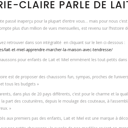
E-CLAIRE PARLE DE LAIT
te passé inaperçu pour la plupart d’entre vous… mais pour nous c’est 
mpte plus d’un million de vues mensuelles, est revenu sur l’histoire d
vez retrouver dans son intégralité en cliquant sur le lien ci-dessous :
les/lait-et-miel-apprendre-marcher-la-maison-avec-tendresse/
 chaussons pour enfants de Lait et Miel emmènent les tout-petits dans 
stoire est de proposer des chaussons fun, sympas, proches de l’univer
et tous les budgets »
parents, dans plus de 20 pays différents, c’est pour le charme et la qu
e la part des couturières, depuis le moulage des couteaux, à l’assemb
reux. »
ptés aux premiers pas des enfants, Lait et Miel est une marque à décou