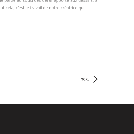
e partie au souci des détail apporté aux dessins, à
 cela, c’est le travail de notre créatrice qui
next