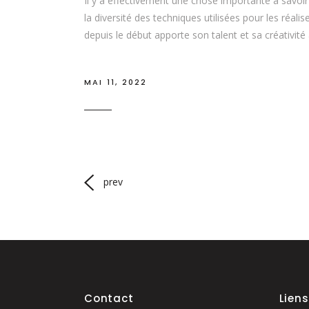
Il y a effectivement une chose importante à savoir
la diversité des techniques utilisées pour les réalis
depuis le début apporte son talent et sa créativité 
MAI 11, 2022
prev
Contact
Liens